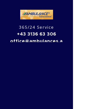
365/24 Service
+43 3136 63 306
o
ffice@ambulances.a
t